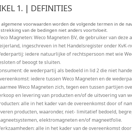
KEL 1. | DEFINITIES
e algemene voorwaarden worden de volgende termen in de navo
 strekking van de bedingen niet anders voortvloeit.
eco Magneten: Weco Magneten BV, de gebruiker van deze a
eijerland, ingeschreven in het Handelsregister onder KvK
ederpartij: iedere natuurlijke of rechtspersoon met wie 
esloten of beoogt te sluiten.
onsument: de wederpartij als bedoeld in lid 2 die niet handel
vereenkomst: iedere tussen Weco Magneten en de wederpar
aarmee Weco Magneten zich, tegen een tussen partijen ove
erkoop en levering van producten en/of de uitvoering van
roducten: alle in het kader van de overeenkomst door of n
everen producten, waaronder, niet- limitatief bedoeld, beg
agneetsystemen, elektromagneten en/of magneetfolie.
erkzaamheden: alle in het kader van de overeenkomst door