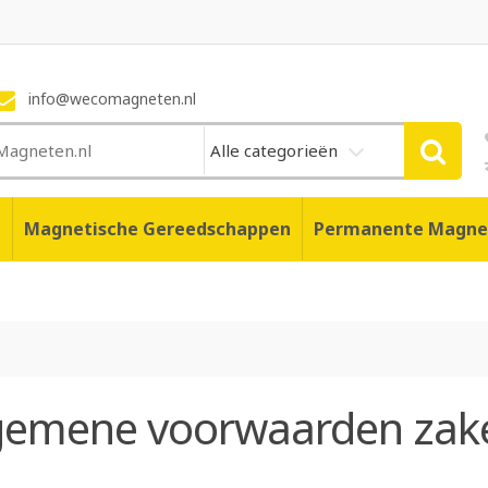
info@wecomagneten.nl
Alle categorieën
n
Magnetische Gereedschappen
Permanente Magne
gemene voorwaarden zake