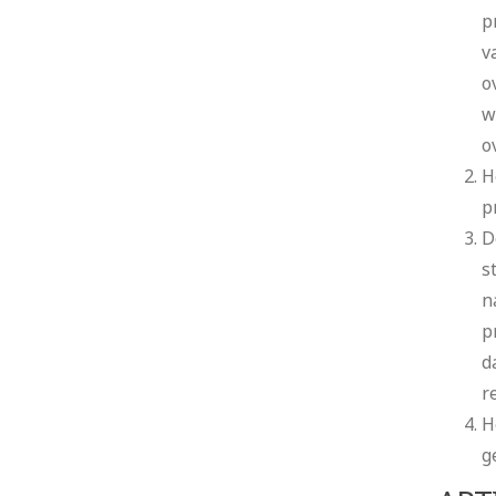
p
v
o
w
o
H
p
D
s
n
p
d
r
H
g