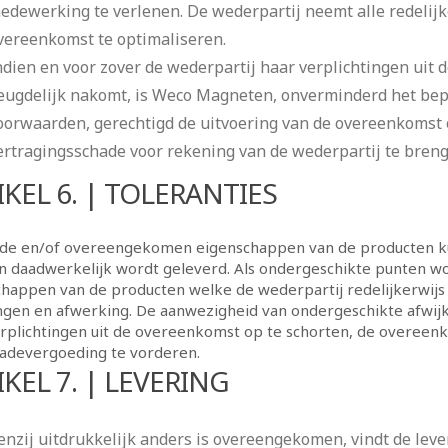
edewerking te verlenen. De wederpartij neemt alle redelij
vereenkomst te optimaliseren.
ndien en voor zover de wederpartij haar verplichtingen uit d
eugdelijk nakomt, is Weco Magneten, onverminderd het bep
oorwaarden, gerechtigd de uitvoering van de overeenkomst o
ertragingsschade voor rekening van de wederpartij te breng
IKEL 6. | TOLERANTIES
de en/of overeengekomen eigenschappen van de producten ku
 daadwerkelijk wordt geleverd. Als ondergeschikte punten wo
happen van de producten welke de wederpartij redelijkerwijs b
gen en afwerking. De aanwezigheid van ondergeschikte afwijk
rplichtingen uit de overeenkomst op te schorten, de overeenk
hadevergoeding te vorderen.
IKEL 7. | LEVERING
enzij uitdrukkelijk anders is overeengekomen, vindt de leve