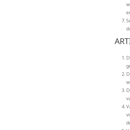
w
e
S
d
ART
D
g
D
w
D
v
V
v
d