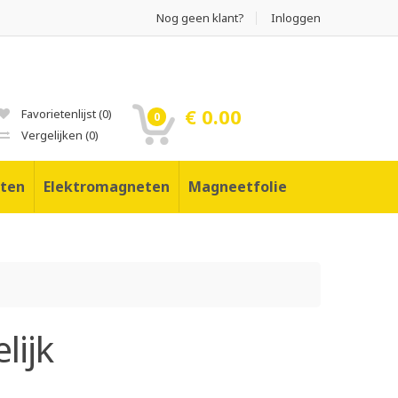
Nog geen klant?
Inloggen
€ 0.00
Favorietenlijst
(
0
)
0
Vergelijken
(
0
)
ten
Elektromagneten
Magneetfolie
lijk