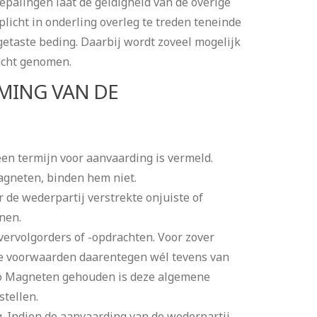
epalingen laat de geldigheid van de overige
plicht in onderling overleg te treden teneinde
getaste beding. Daarbij wordt zoveel mogelijk
 acht genomen.
MING VAN DE
een termijn voor aanvaarding is vermeld.
agneten, binden hem niet.
de wederpartij verstrekte onjuiste of
nen.
ervolgorders of -opdrachten. Voor zover
ne voorwaarden daarentegen wél tevens van
co Magneten gehouden is deze algemene
tellen.
 Indien de aanvaarding van de wederpartij