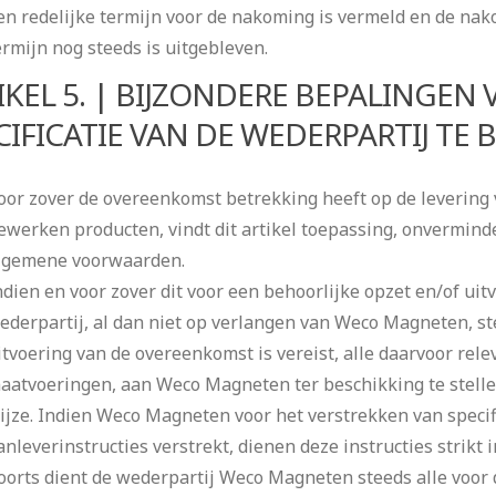
en redelijke termijn voor de nakoming is vermeld en de nak
ermijn nog steeds is uitgebleven.
IKEL 5. | BIJZONDERE BEPALINGEN
CIFICATIE VAN DE WEDERPARTIJ T
oor zover de overeenkomst betrekking heeft op de levering v
ewerken producten, vindt dit artikel toepassing, onvermind
lgemene voorwaarden.
ndien en voor zover dit voor een behoorlijke opzet en/of uit
ederpartij, al dan niet op verlangen van Weco Magneten, st
itvoering van de overeenkomst is vereist, alle daarvoor rel
aatvoeringen, aan Weco Magneten ter beschikking te stell
ijze. Indien Weco Magneten voor het verstrekken van specif
anleverinstructies verstrekt, dienen deze instructies strikt
oorts dient de wederpartij Weco Magneten steeds alle voor 