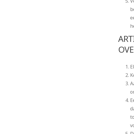
V
b
e
h
ART
OVE
E
K
A
o
E
d
t
v
D