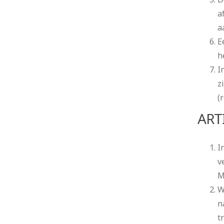
a
a
E
h
I
z
(
ART
I
v
M
W
n
t