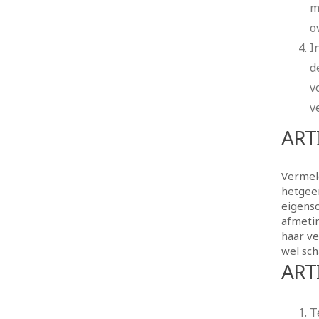
m
o
I
d
v
v
ART
Vermel
hetgeen
eigensc
afmetin
haar ve
wel sc
ART
T