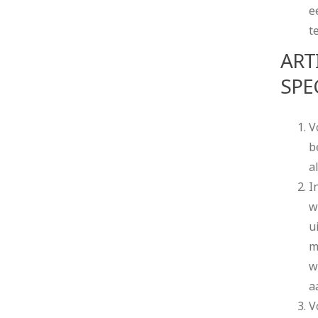
e
t
ART
SPE
V
b
a
I
w
u
m
w
a
V