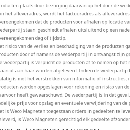
roducten plaats door bezorging daarvan op het door de wede
an het afleveradres, wordt het factuuradres als afleveradres
vereengekomen dat de producten voor afhalen op locatie v
ederpartij staan, geschiedt afhalen uitsluitend op een nader
vereengekomen dag of tijdstip.
et risico van de verlies en beschadiging van de producten g
roducten door of namens de wederpartij in ontvangst zijn 
e wederpartij is verplicht de producten af te nemen op he
taan of aan haar worden afgeleverd. Indien de wederpartij
alatig is met het verstrekken van informatie of instructies, 
roducten worden opgeslagen voor rekening en risico van d
aarvoor heeft gewaarschuwd. De wederpartij is in dat geval
edelijke prijs voor opslag en eventuele verwijdering van de
et is Weco Magneten toegestaan orders in gedeelten te leve
eleverd, is Weco Magneten gerechtigd elk gedeelte afzonderl