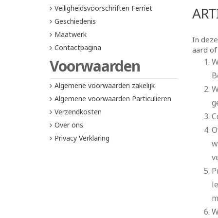
Veiligheidsvoorschriften Ferriet
ARTI
Geschiedenis
Maatwerk
In dez
Contactpagina
aard of
Voorwaarden
W
B
Algemene voorwaarden zakelijk
W
Algemene voorwaarden Particulieren
g
Verzendkosten
C
Over ons
O
Privacy Verklaring
w
v
P
l
m
W