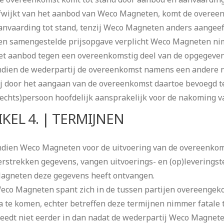
fwijkt van het aanbod van Weco Magneten, komt de overeen
anvaarding tot stand, tenzij Weco Magneten anders aangeef
en samengestelde prijsopgave verplicht Weco Magneten ni
et aanbod tegen een overeenkomstig deel van de opgegeven 
ndien de wederpartij de overeenkomst namens een andere nat
ij door het aangaan van de overeenkomst daartoe bevoegd te 
rechts)persoon hoofdelijk aansprakelijk voor de nakoming v
IKEL 4. | TERMIJNEN
ndien Weco Magneten voor de uitvoering van de overeenkomst
erstrekken gegevens, vangen uitvoerings- en (op)leverings
agneten deze gegevens heeft ontvangen.
eco Magneten spant zich in de tussen partijen overeengeko
a te komen, echter betreffen deze termijnen nimmer fatale
reedt niet eerder in dan nadat de wederpartij Weco Magneten