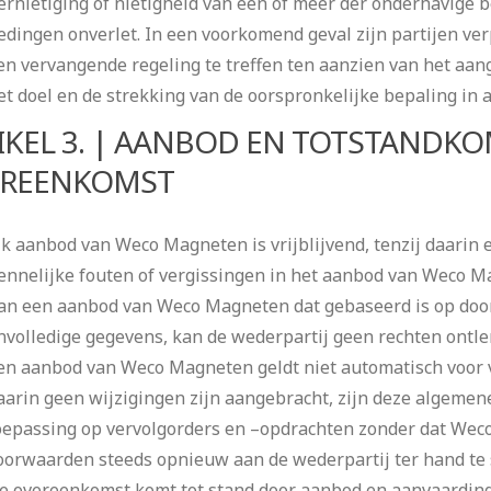
ernietiging of nietigheid van één of meer der onderhavige b
edingen onverlet. In een voorkomend geval zijn partijen ver
en vervangende regeling te treffen ten aanzien van het aan
et doel en de strekking van de oorspronkelijke bepaling in
IKEL 3. | AANBOD EN TOTSTANDKO
REENKOMST
lk aanbod van Weco Magneten is vrijblijvend, tenzij daarin 
ennelijke fouten of vergissingen in het aanbod van Weco M
an een aanbod van Weco Magneten dat gebaseerd is op door 
nvolledige gegevens, kan de wederpartij geen rechten ontle
en aanbod van Weco Magneten geldt niet automatisch voor v
aarin geen wijzigingen zijn aangebracht, zijn deze algeme
oepassing op vervolgorders en –opdrachten zonder dat We
oorwaarden steeds opnieuw aan de wederpartij ter hand te s
e overeenkomst komt tot stand door aanbod en aanvaarding.