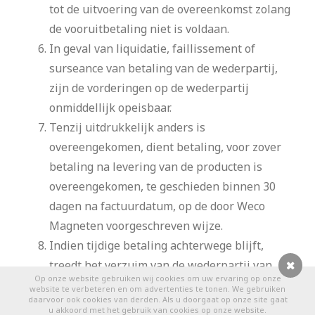
tot de uitvoering van de overeenkomst zolang
de vooruitbetaling niet is voldaan.
In geval van liquidatie, faillissement of
surseance van betaling van de wederpartij,
zijn de vorderingen op de wederpartij
onmiddellijk opeisbaar.
Tenzij uitdrukkelijk anders is
overeengekomen, dient betaling, voor zover
betaling na levering van de producten is
overeengekomen, te geschieden binnen 30
dagen na factuurdatum, op de door Weco
Magneten voorgeschreven wijze.
Indien tijdige betaling achterwege blijft,
treedt het verzuim van de wederpartij van
Op onze website gebruiken wij cookies om uw ervaring op onze
rechtswege in. Vanaf de dag dat het verzuim
0
website te verbeteren en om advertenties te tonen. We gebruiken
daarvoor ook cookies van derden. Als u doorgaat op onze site gaat
intreedt, is de wederpartij over het
u akkoord met het gebruik van cookies op onze website.