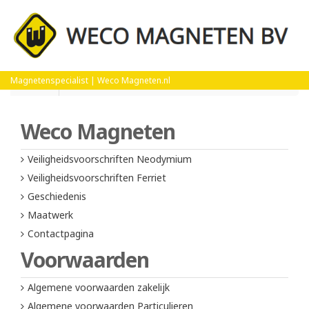
Home
Algemene voorwaarden zakelijk
Magnetenspecialist | Weco Magneten.nl
Weco Magneten
Veiligheidsvoorschriften Neodymium
Veiligheidsvoorschriften Ferriet
Geschiedenis
Maatwerk
Contactpagina
Voorwaarden
Algemene voorwaarden zakelijk
Algemene voorwaarden Particulieren