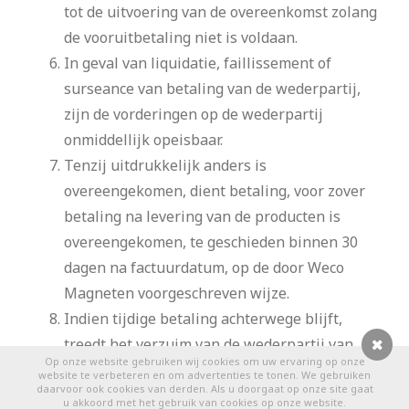
tot de uitvoering van de overeenkomst zolang
de vooruitbetaling niet is voldaan.
In geval van liquidatie, faillissement of
surseance van betaling van de wederpartij,
zijn de vorderingen op de wederpartij
onmiddellijk opeisbaar.
Tenzij uitdrukkelijk anders is
overeengekomen, dient betaling, voor zover
betaling na levering van de producten is
overeengekomen, te geschieden binnen 30
dagen na factuurdatum, op de door Weco
Magneten voorgeschreven wijze.
Indien tijdige betaling achterwege blijft,
treedt het verzuim van de wederpartij van
Op onze website gebruiken wij cookies om uw ervaring op onze
rechtswege in. Vanaf de dag dat het verzuim
0
website te verbeteren en om advertenties te tonen. We gebruiken
daarvoor ook cookies van derden. Als u doorgaat op onze site gaat
intreedt, is de wederpartij over het
u akkoord met het gebruik van cookies op onze website.