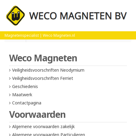
Home
Algemene voorwaarden zakelijk
Magnetenspecialist | Weco Magneten.nl
Weco Magneten
Veiligheidsvoorschriften Neodymium
Veiligheidsvoorschriften Ferriet
Geschiedenis
Maatwerk
Contactpagina
Voorwaarden
Algemene voorwaarden zakelijk
Algemene voorwaarden Particulieren