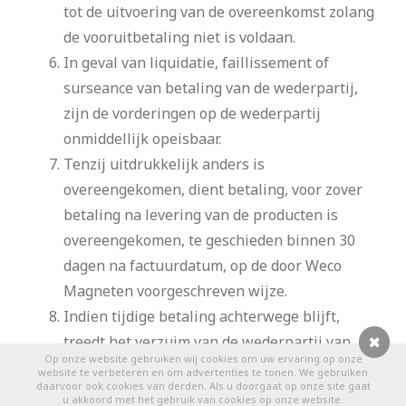
tot de uitvoering van de overeenkomst zolang
de vooruitbetaling niet is voldaan.
In geval van liquidatie, faillissement of
surseance van betaling van de wederpartij,
zijn de vorderingen op de wederpartij
onmiddellijk opeisbaar.
Tenzij uitdrukkelijk anders is
overeengekomen, dient betaling, voor zover
betaling na levering van de producten is
overeengekomen, te geschieden binnen 30
dagen na factuurdatum, op de door Weco
Magneten voorgeschreven wijze.
Indien tijdige betaling achterwege blijft,
treedt het verzuim van de wederpartij van
Op onze website gebruiken wij cookies om uw ervaring op onze
rechtswege in. Vanaf de dag dat het verzuim
0
website te verbeteren en om advertenties te tonen. We gebruiken
daarvoor ook cookies van derden. Als u doorgaat op onze site gaat
intreedt, is de wederpartij over het
u akkoord met het gebruik van cookies op onze website.