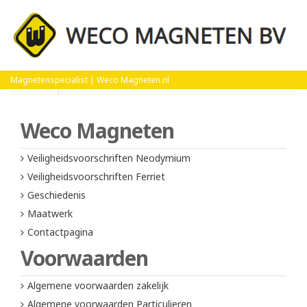
Home
Algemene voorwaarden zakelijk
Magnetenspecialist | Weco Magneten.nl
Weco Magneten
Veiligheidsvoorschriften Neodymium
Veiligheidsvoorschriften Ferriet
Geschiedenis
Maatwerk
Contactpagina
Voorwaarden
Algemene voorwaarden zakelijk
Algemene voorwaarden Particulieren