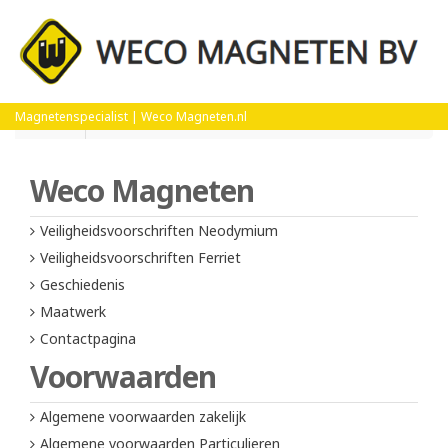
Home
Algemene voorwaarden zakelijk
Magnetenspecialist | Weco Magneten.nl
Weco Magneten
Veiligheidsvoorschriften Neodymium
Veiligheidsvoorschriften Ferriet
Geschiedenis
Maatwerk
Contactpagina
Voorwaarden
Algemene voorwaarden zakelijk
Algemene voorwaarden Particulieren