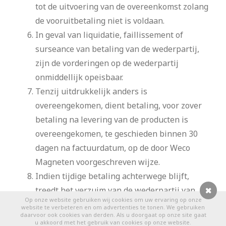
tot de uitvoering van de overeenkomst zolang
de vooruitbetaling niet is voldaan.
In geval van liquidatie, faillissement of
surseance van betaling van de wederpartij,
zijn de vorderingen op de wederpartij
onmiddellijk opeisbaar.
Tenzij uitdrukkelijk anders is
overeengekomen, dient betaling, voor zover
betaling na levering van de producten is
overeengekomen, te geschieden binnen 30
dagen na factuurdatum, op de door Weco
Magneten voorgeschreven wijze.
Indien tijdige betaling achterwege blijft,
treedt het verzuim van de wederpartij van
Op onze website gebruiken wij cookies om uw ervaring op onze
rechtswege in. Vanaf de dag dat het verzuim
0
website te verbeteren en om advertenties te tonen. We gebruiken
daarvoor ook cookies van derden. Als u doorgaat op onze site gaat
intreedt, is de wederpartij over het
u akkoord met het gebruik van cookies op onze website.