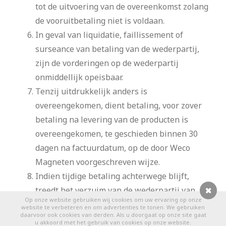
tot de uitvoering van de overeenkomst zolang
de vooruitbetaling niet is voldaan.
In geval van liquidatie, faillissement of
surseance van betaling van de wederpartij,
zijn de vorderingen op de wederpartij
onmiddellijk opeisbaar.
Tenzij uitdrukkelijk anders is
overeengekomen, dient betaling, voor zover
betaling na levering van de producten is
overeengekomen, te geschieden binnen 30
dagen na factuurdatum, op de door Weco
Magneten voorgeschreven wijze.
Indien tijdige betaling achterwege blijft,
treedt het verzuim van de wederpartij van
Op onze website gebruiken wij cookies om uw ervaring op onze
rechtswege in. Vanaf de dag dat het verzuim
0
website te verbeteren en om advertenties te tonen. We gebruiken
daarvoor ook cookies van derden. Als u doorgaat op onze site gaat
intreedt, is de wederpartij over het
u akkoord met het gebruik van cookies op onze website.