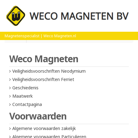
Home
Algemene voorwaarden zakelijk
Magnetenspecialist | Weco Magneten.nl
Weco Magneten
Veiligheidsvoorschriften Neodymium
Veiligheidsvoorschriften Ferriet
Geschiedenis
Maatwerk
Contactpagina
Voorwaarden
Algemene voorwaarden zakelijk
Algemene voorwaarden Particulieren