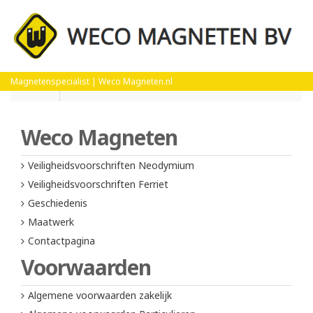
Magnetenspecialist | Weco Magneten.nl
Home
Algemene voorwaarden Particulieren
Weco Magneten
Veiligheidsvoorschriften Neodymium
Veiligheidsvoorschriften Ferriet
Geschiedenis
Maatwerk
Contactpagina
Voorwaarden
Algemene voorwaarden zakelijk