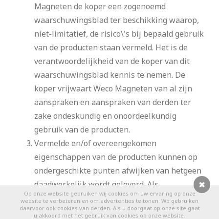
Magneten de koper een zogenoemd
waarschuwingsblad ter beschikking waarop,
niet-limitatief, de risico\'s bij bepaald gebruik
van de producten staan vermeld. Het is de
verantwoordelijkheid van de koper van dit
waarschuwingsblad kennis te nemen. De
koper vrijwaart Weco Magneten van al zijn
aanspraken en aanspraken van derden ter
zake ondeskundig en onoordeelkundig
gebruik van de producten.
Vermelde en/of overeengekomen
eigenschappen van de producten kunnen op
ondergeschikte punten afwijken van hetgeen
daadwerkelijk wordt geleverd. Als
Op onze website gebruiken wij cookies om uw ervaring op onze
ondergeschikte punten worden aangemerkt
0
website te verbeteren en om advertenties te tonen. We gebruiken
daarvoor ook cookies van derden. Als u doorgaat op onze site gaat
alle geringe afwijkingen in eigenschappen
u akkoord met het gebruik van cookies op onze website.