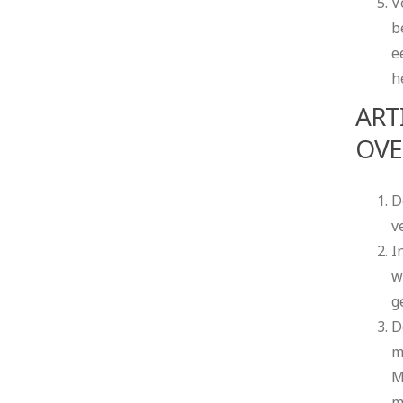
V
b
e
h
ART
OVE
D
v
I
w
g
D
m
M
m