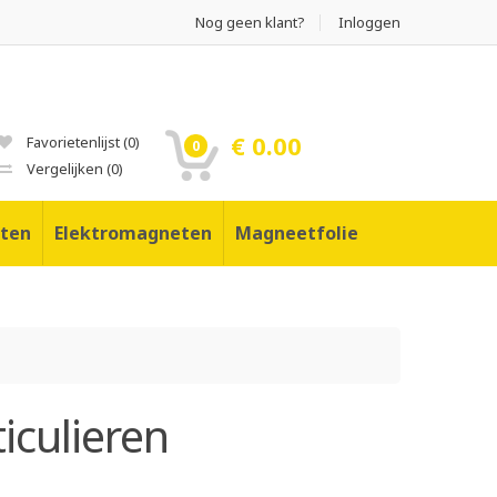
Nog geen klant?
Inloggen
€ 0.00
Favorietenlijst
(
0
)
0
Vergelijken
(
0
)
ten
Elektromagneten
Magneetfolie
culieren