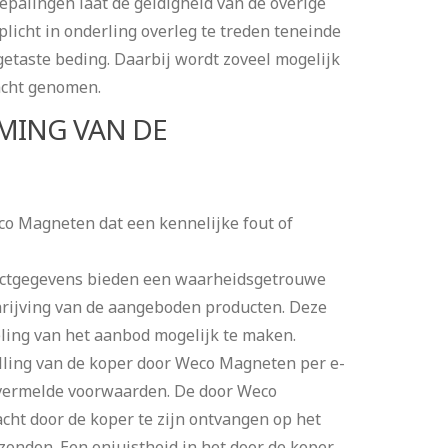
epalingen laat de geldigheid van de overige
plicht in onderling overleg te treden teneinde
getaste beding. Daarbij wordt zoveel mogelijk
 acht genomen.
MING VAN DE
o Magneten dat een kennelijke fout of
uctgegevens bieden een waarheidsgetrouwe
hrijving van de aangeboden producten. Deze
ling van het aanbod mogelijk te maken.
lling van de koper door Weco Magneten per e-
d vermelde voorwaarden. De door Weco
ht door de koper te zijn ontvangen op het
onden. Een onjuistheid in het door de koper