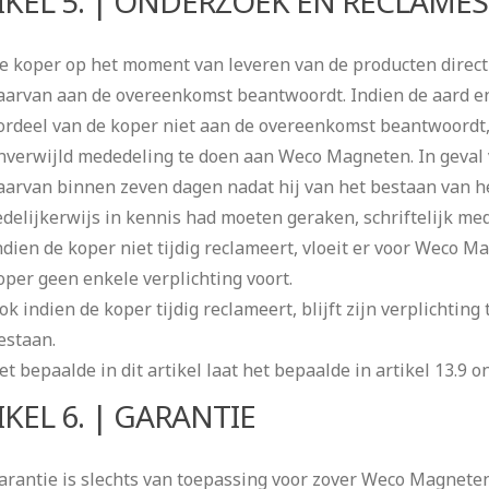
IKEL 5. | ONDERZOEK EN RECLAMES
e koper op het moment van leveren van de producten direct
aarvan aan de overeenkomst beantwoordt. Indien de aard en
ordeel van de koper niet aan de overeenkomst beantwoordt,
nverwijld mededeling te doen aan Weco Magneten. In geval 
aarvan binnen zeven dagen nadat hij van het bestaan van he
edelijkerwijs in kennis had moeten geraken, schriftelijk m
ndien de koper niet tijdig reclameert, vloeit er voor Weco M
oper geen enkele verplichting voort.
ok indien de koper tijdig reclameert, blijft zijn verplichting
estaan.
et bepaalde in dit artikel laat het bepaalde in artikel 13.9 on
IKEL 6. | GARANTIE
arantie is slechts van toepassing voor zover Weco Magneten 