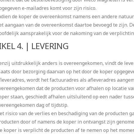
pgegeven e-mailadres komt voor zijn risico.
ndien de koper de overeenkomst namens een andere natuurlij
et aangaan van de overeenkomst daartoe bevoegd te zijn. De
oofdelijk aansprakelijk voor de nakoming van de verplichti
IKEL 4. | LEVERING
enzij uitdrukkelijk anders is overeengekomen, vindt de lev
laats door bezorging daarvan op het door de koper opgegeve
fleveradres, wordt het factuuradres als afleveradres aangeme
vereengekomen dat de producten voor afhalen op locatie v
oper staan, geschiedt afhalen uitsluitend op een nader tusse
vereengekomen dag of tijdstip.
et risico van de verlies en beschadiging van de producten 
roducten door of namens de koper in ontvangst zijn genome
e koper is verplicht de producten af te nemen op het mome