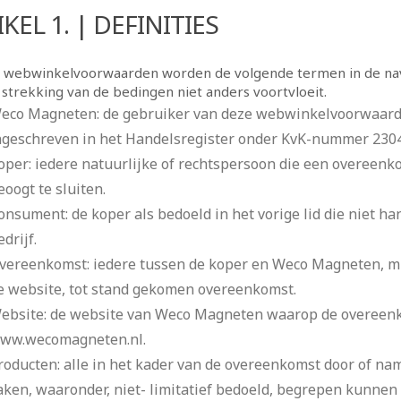
KEL 1. | DEFINITIES
e webwinkelvoorwaarden worden de volgende termen in de navo
 strekking van de bedingen niet anders voortvloeit.
eco Magneten: de gebruiker van deze webwinkelvoorwaarden
ngeschreven in het Handelsregister onder KvK-nummer 230
oper: iedere natuurlijke of rechtspersoon die een overeen
eoogt te sluiten.
onsument: de koper als bedoeld in het vorige lid die niet ha
drijf.
vereenkomst: iedere tussen de koper en Weco Magneten, mi
e website, tot stand gekomen overeenkomst.
ebsite: de website van Weco Magneten waarop de overeenko
ww.wecomagneten.nl.
roducten: alle in het kader van de overeenkomst door of n
aken, waaronder, niet- limitatief bedoeld, begrepen kunne