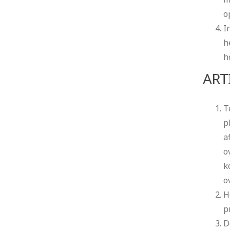
o
I
h
h
ART
T
p
a
o
k
o
H
p
D