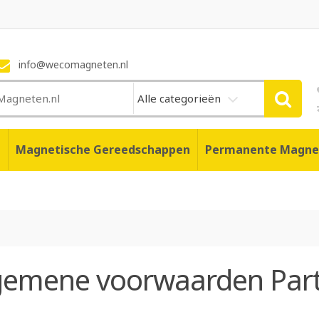
info@wecomagneten.nl
Alle categorieën
n
Magnetische Gereedschappen
Permanente Magne
gemene voorwaarden Parti