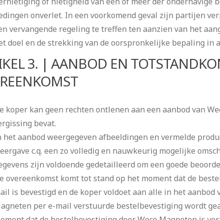
ernietiging of nietigheid van één of meer der onderhavige b
edingen onverlet. In een voorkomend geval zijn partijen ver
en vervangende regeling te treffen ten aanzien van het aan
et doel en de strekking van de oorspronkelijke bepaling in
IKEL 3. | AANBOD EN TOTSTANDKO
REENKOMST
e koper kan geen rechten ontlenen aan een aanbod van Wec
ergissing bevat.
n het aanbod weergegeven afbeeldingen en vermelde prod
eergave c.q. een zo volledig en nauwkeurig mogelijke omsc
egevens zijn voldoende gedetailleerd om een goede beoorde
e overeenkomst komt tot stand op het moment dat de beste
ail is bevestigd en de koper voldoet aan alle in het aanbo
agneten per e-mail verstuurde bestelbevestiging wordt geac
oment dat de bestelbevestiging door Weco Magneten is verz