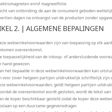
lektromagneten en/of magneetfolie.
echt van ontbinding: de aan de consument geboden wetteli
eertien dagen na ontvangst van de producten zonder opgave
IKEL 2. | ALGEMENE BEPALINGEN
eze webwinkelvoorwaarden zijn van toepassing op elk aan
ekomen overeenkomst.
e toepasselijkheid van de inkoop- of andersluidende voorw
e hand gewezen.
an het bepaalde in deze webwinkelvoorwaarden kan uitsluit
n voor zover hetgeen partijen uitdrukkelijk schriftelijk zij
eze webwinkelvoorwaarden, geldt hetgeen partijen uitdrukke
oordat de overeenkomst wordt gesloten, wordt de tekst va
an de koper beschikbaar gesteld zodat de koper deze webw
pslaan op een duurzame gegevensdrager.