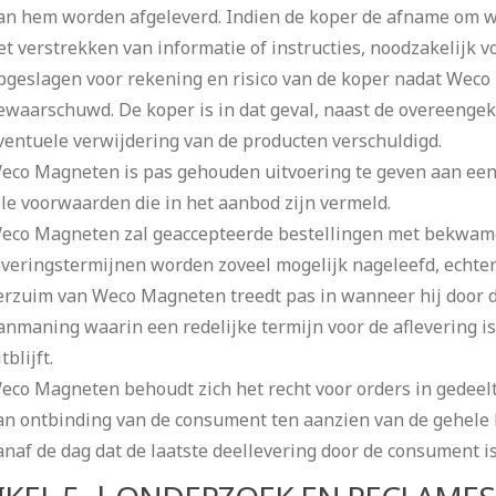
an hem worden afgeleverd. Indien de koper de afname om we
et verstrekken van informatie of instructies, noodzakelijk 
pgeslagen voor rekening en risico van de koper nadat Wec
ewaarschuwd. De koper is in dat geval, naast de overeengeko
ventuele verwijdering van de producten verschuldigd.
eco Magneten is pas gehouden uitvoering te geven aan een 
lle voorwaarden die in het aanbod zijn vermeld.
eco Magneten zal geaccepteerde bestellingen met bekwame
everingstermijnen worden zoveel mogelijk nageleefd, echter 
erzuim van Weco Magneten treedt pas in wanneer hij door d
anmaning waarin een redelijke termijn voor de aflevering 
tblijft.
eco Magneten behoudt zich het recht voor orders in gedeelten
an ontbinding van de consument ten aanzien van de gehele b
anaf de dag dat de laatste deellevering door de consument i