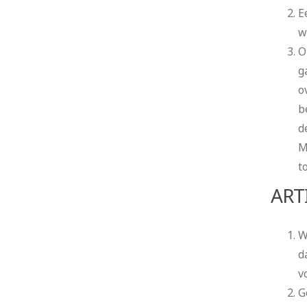
E
w
O
g
o
b
d
M
t
ART
W
d
v
G