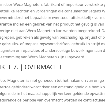
en door Weco Magneten, fabrikant of importeur verstrekte 
ettelijke rechten en vorderingen die consumenten jegens
nverminderd het bepaalde in eventueel uitdrukkelijk verme
arantie indien een gebrek van het product het gevolg is va
verige niet aan Weco Magneten kan worden toegerekend. Daa
egrepen, gebreken als gevolg van beschadiging, onjuist of o
e gebruiks- of toepassingsvoorschriften, gebruik in strijd 
agneten en reparaties of andersoortige bewerkingen aan d
oestemming van Weco Magneten zijn uitgevoerd.
IKEL 7. | OVERMACHT
eco Magneten is niet gehouden tot het nakomen van enige v
aartoe gehinderd wordt door een omstandigheid die hem kra
olgens de in het maatschappelijk verkeer geldende opvatti
edurende de periode van overmacht worden de contractuele 