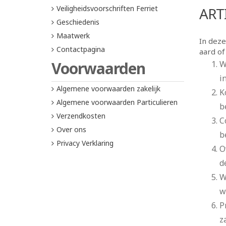
Veiligheidsvoorschriften Ferriet
ARTI
Geschiedenis
Maatwerk
In dez
Contactpagina
aard of
Voorwaarden
W
i
Algemene voorwaarden zakelijk
K
Algemene voorwaarden Particulieren
b
Verzendkosten
C
Over ons
be
Privacy Verklaring
O
d
W
w
P
z