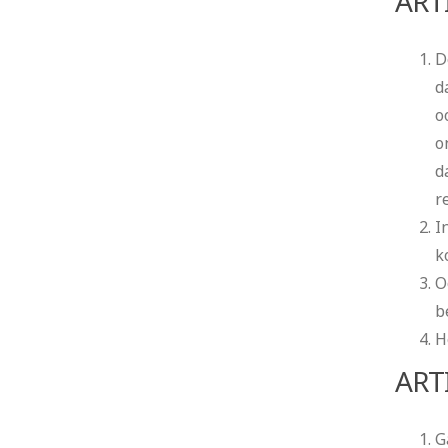
ART
D
d
o
o
d
r
I
k
O
b
H
ART
G