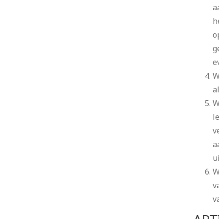
a
h
o
g
e
W
a
W
l
v
a
ui
W
v
v