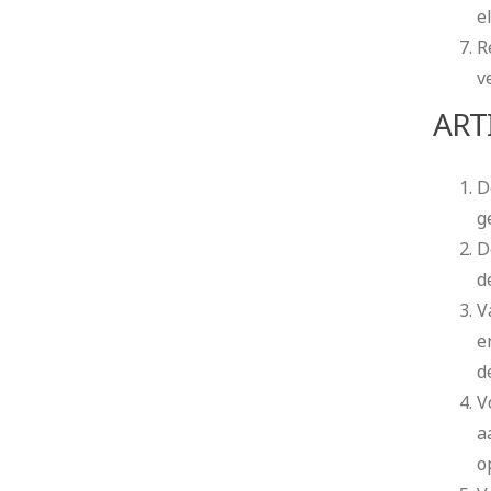
e
R
v
ART
D
g
D
d
V
e
d
V
a
o