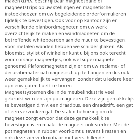
maken d.m.v. beschrijfbaar magneetband of
magneetstrips op uw stellingen en magnetische
insteekhoezen om uw begeleidende orderformulieren
tijdelijk te bevestigen. Ook voor op kantoor zijn er
verschillende planbordmagneten om uw werk
overzichtelijk te maken en wandmagneten om de
betreffende whiteboarden aan de muur te bevestigen.
Voor metalen wanden hebben we schilderijhaken. Als
bloemist, stylist of winkelier kunt u bij ons ook terecht
voor corsage magneetjes, ook wel supermagnete
genoemd. Plafondmagneten zijn er om uw reclame- of
decoratiemateriaal magnetisch op te hangen en dus ook
weer gemakkelijk te vervangen, zonder dat u iedere keer
opnieuw gaten hoeft te boren.
Magneetsystemen die in de meubelindustrie veel
gebruikt worden zijn potmagneten. Deze zijn gemakkelijk
te bevestigen d.m.v. een draadbus, een draadstift, een gat
of een verzonken gat. De stalen behuizing om de
magneet zorgt ervoor dat deze gemakkelijk te
bevestigen is en maakt de magneet ook sterker. Met de
potmagneten in rubber voorkomt u tevens krassen en
ook deze zijn verkrijgbaar met verschillende