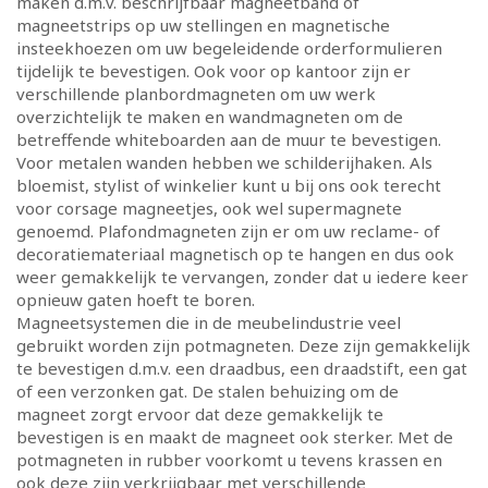
maken d.m.v. beschrijfbaar magneetband of
magneetstrips op uw stellingen en magnetische
insteekhoezen om uw begeleidende orderformulieren
tijdelijk te bevestigen. Ook voor op kantoor zijn er
verschillende planbordmagneten om uw werk
overzichtelijk te maken en wandmagneten om de
betreffende whiteboarden aan de muur te bevestigen.
Voor metalen wanden hebben we schilderijhaken. Als
bloemist, stylist of winkelier kunt u bij ons ook terecht
voor corsage magneetjes, ook wel supermagnete
genoemd. Plafondmagneten zijn er om uw reclame- of
decoratiemateriaal magnetisch op te hangen en dus ook
weer gemakkelijk te vervangen, zonder dat u iedere keer
opnieuw gaten hoeft te boren.
Magneetsystemen die in de meubelindustrie veel
gebruikt worden zijn potmagneten. Deze zijn gemakkelijk
te bevestigen d.m.v. een draadbus, een draadstift, een gat
of een verzonken gat. De stalen behuizing om de
magneet zorgt ervoor dat deze gemakkelijk te
bevestigen is en maakt de magneet ook sterker. Met de
potmagneten in rubber voorkomt u tevens krassen en
ook deze zijn verkrijgbaar met verschillende